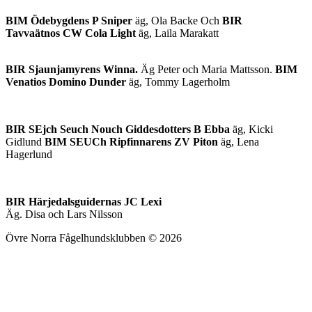
BIM Ödebygdens P Sniper
äg, Ola Backe Och
BIR
Tavvaätnos CW Cola Light
äg, Laila Marakatt
BIR Sjaunjamyrens Winna.
Äg Peter och Maria Mattsson.
BIM
Venatios Domino Dunder
äg, Tommy Lagerholm
BIR SEjch Seuch Nouch Giddesdotters B Ebba
äg, Kicki
Gidlund
BIM SEUCh Ripfinnarens ZV Piton
äg, Lena
Hagerlund
BIR Härjedalsguidernas JC Lexi
Äg. Disa och Lars Nilsson
Övre Norra Fågelhundsklubben © 2026