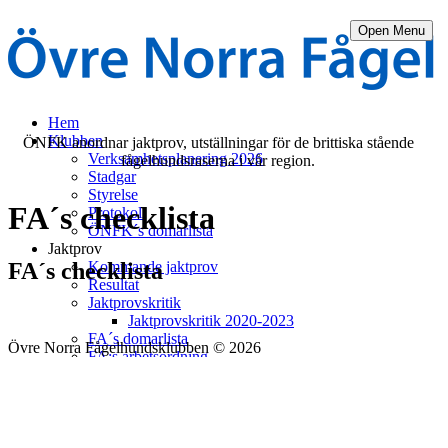
Open Menu
Hem
Klubben
ÖNFK anordnar jaktprov, utställningar för de brittiska stående
Verksamhetsplanering 2026
fågelhundsraserna i vår region.
Stadgar
Styrelse
FA´s checklista
Protokoll
ÖNFK´s domarlista
Jaktprov
Kommande jaktprov
FA´s checklista
Resultat
Jaktprovskritik
Jaktprovskritik 2020-2023
FA´s domarlista
Övre Norra Fågelhundsklubben © 2026
FA:s arbetsordning
Utställning
Kommande utställningar
Resultat utställningar
Hundar
Bildgalleri