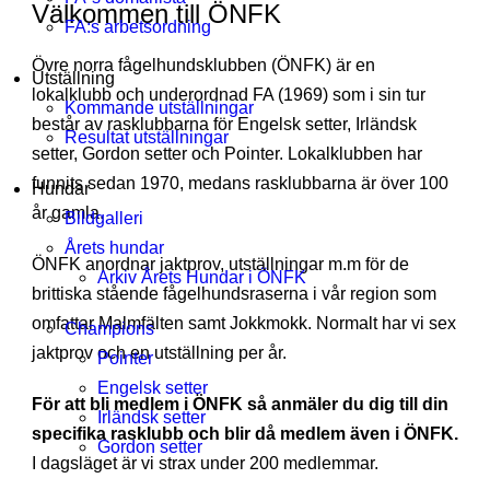
Välkommen till ÖNFK
FA:s arbetsordning
Övre norra fågelhundsklubben (ÖNFK) är en
Utställning
lokalklubb och underordnad FA (1969) som i sin tur
Kommande utställningar
består av rasklubbarna för Engelsk setter, Irländsk
Resultat utställningar
setter, Gordon setter och Pointer. Lokalklubben har
funnits sedan 1970, medans rasklubbarna är över 100
Hundar
år gamla.
Bildgalleri
Årets hundar
ÖNFK anordnar jaktprov, utställningar m.m för de
Arkiv Årets Hundar i ÖNFK
brittiska stående fågelhundsraserna i vår region som
omfattar Malmfälten samt Jokkmokk. Normalt har vi sex
Champions
jaktprov och en utställning per år.
Pointer
Engelsk setter
För att bli medlem i ÖNFK så anmäler du dig till din
Irländsk setter
specifika rasklubb och blir då medlem även i ÖNFK.
Gordon setter
I dagsläget är vi strax under 200 medlemmar.