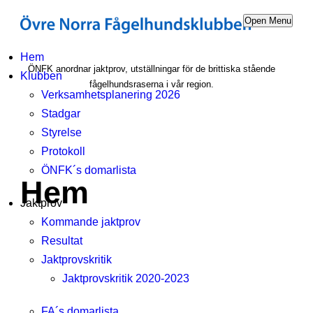
Open Menu
Hem
ÖNFK anordnar jaktprov, utställningar för de brittiska stående
Klubben
fågelhundsraserna i vår region.
Verksamhetsplanering 2026
Stadgar
Styrelse
Protokoll
ÖNFK´s domarlista
Hem
Jaktprov
Kommande jaktprov
Resultat
Jaktprovskritik
Jaktprovskritik 2020-2023
FA´s domarlista