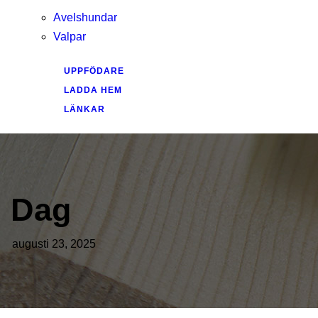
Avelshundar
Valpar
UPPFÖDARE
LADDA HEM
LÄNKAR
Dag
augusti 23, 2025