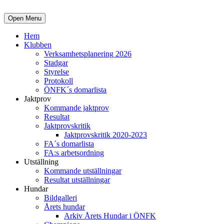
Open Menu
Hem
Klubben
Verksamhetsplanering 2026
Stadgar
Styrelse
Protokoll
ÖNFK´s domarlista
Jaktprov
Kommande jaktprov
Resultat
Jaktprovskritik
Jaktprovskritik 2020-2023
FA´s domarlista
FA:s arbetsordning
Utställning
Kommande utställningar
Resultat utställningar
Hundar
Bildgalleri
Årets hundar
Arkiv Årets Hundar i ÖNFK