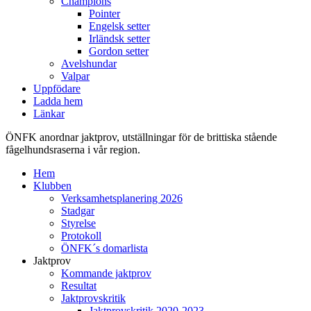
Champions
Pointer
Engelsk setter
Irländsk setter
Gordon setter
Avelshundar
Valpar
Uppfödare
Ladda hem
Länkar
ÖNFK anordnar jaktprov, utställningar för de brittiska stående
fågelhundsraserna i vår region.
Hem
Klubben
Verksamhetsplanering 2026
Stadgar
Styrelse
Protokoll
ÖNFK´s domarlista
Jaktprov
Kommande jaktprov
Resultat
Jaktprovskritik
Jaktprovskritik 2020-2023