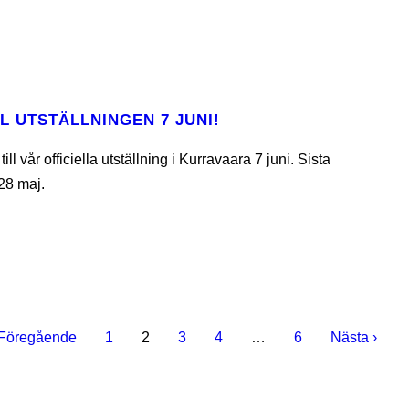
L UTSTÄLLNINGEN 7 JUNI!
ll vår officiella utställning i Kurravaara 7 juni. Sista
28 maj.
 Föregående
1
2
3
4
…
6
Nästa ›